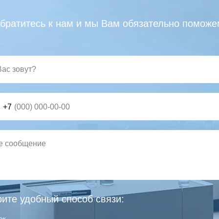
братитесь к нам и мы Вам обязательно поможе
+7
ите удобный способ связи:
ок