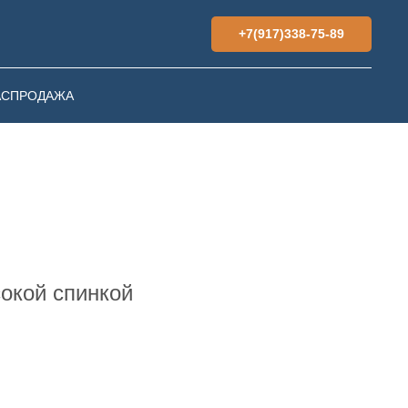
+7(917)338-75-89
АСПРОДАЖА
сокой спинкой