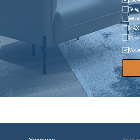
Tele
What
MAX
Свой
Согл