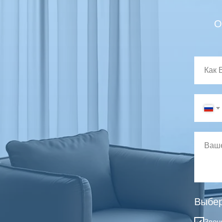
О
Выбер
Звон