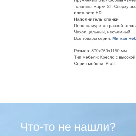
Пружинный блок формы «змей
толщины марки ST. Сверху асс
плотности HR.
Наполнитель спинки
Пенополиуретан разной толщи
Чехол цельный, несъемный.
Все товары серии:
Мягкая меб
Размер: 870х760х1150 мм
Тип мебели: Кресло с высокой
Серия мебели: Pratt
Что-то не нашли?