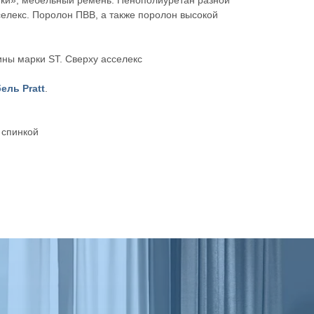
ки», мебельный ремень. Пенополиуретан разной
елекс. Поролон ПВВ, а также поролон высокой
ны марки ST. Сверху асселекс
ель Pratt
.
 спинкой