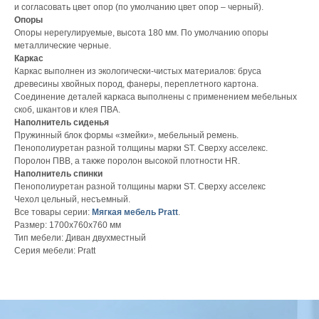
и согласовать цвет опор (по умолчанию цвет опор – черный).
Опоры
Опоры нерегулируемые, высота 180 мм. По умолчанию опоры
металлические черные.
Каркас
Каркас выполнен из экологически-чистых материалов: бруса
древесины хвойных пород, фанеры, переплетного картона.
Соединение деталей каркаса выполнены с применением мебельных
скоб, шкантов и клея ПВА.
Наполнитель сиденья
Пружинный блок формы «змейки», мебельный ремень.
Пенополиуретан разной толщины марки ST. Сверху асселекс.
Поролон ПВВ, а также поролон высокой плотности HR.
Наполнитель спинки
Пенополиуретан разной толщины марки ST. Сверху асселекс
Чехол цельный, несъемный.
Все товары серии:
Мягкая мебель Pratt
.
Размер: 1700х760х760 мм
Тип мебели: Диван двухместный
Серия мебели: Pratt