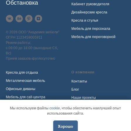
Обстановка
Кабинет руководителя
Дизайнерские кресла
Кресла и стулья
Мебель для персонала
© 2026 ООО "Академия мебели"
Мебель для переговорной
ОГРН 1123459005911
Режим работы:
с 09:00 до 18:00 (выходные Сб,
Вс)
Прием заказов круглосуточно
О компании
Кресла для отдыха
Металлическая мебель
Контакты
Офисные диваны
Блог
Мебель для call-центра
Наши проекты
Мебель для приемной
Политика обработки
Мы используем файлы
cookie
, чтобы обеспечить наилучший опыт
персональных данных
использования сайта.
Распродажа
Хорошо